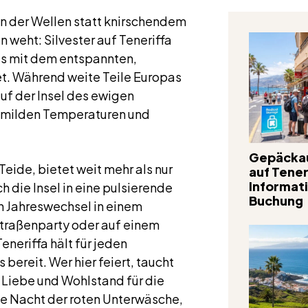
en der Wellen statt knirschendem
 weht: Silvester auf Teneriffa
pas mit dem entspannten,
et. Während weite Teile Europas
auf der Insel des ewigen
er milden Temperaturen und
Gepäcka
eide, bietet weit mehr als nur
auf Tener
Informat
 die Insel in eine pulsierende
Buchung
en Jahreswechsel in einem
Straßenparty oder auf einem
eneriffa hält für jeden
ereit. Wer hier feiert, taucht
, Liebe und Wohlstand für die
ne Nacht der roten Unterwäsche,