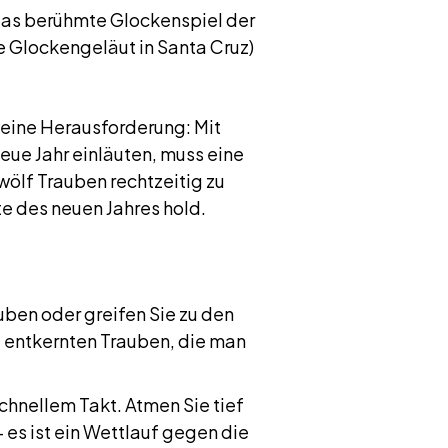
das berühmte Glockenspiel der
le Glockengeläut in Santa Cruz)
 eine Herausforderung: Mit
eue Jahr einläuten, muss eine
wölf Trauben rechtzeitig zu
te des neuen Jahres hold.
uben oder greifen Sie zu den
 entkernten Trauben, die man
chnellem Takt. Atmen Sie tief
 es ist ein Wettlauf gegen die