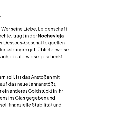
r
. Wer seine Liebe, Leidenschaft
chte, trägt in der
Nochevieja
der Dessous-Geschäfte quellen
lücksbringer gilt. Üblicherweise
 nach, idealerweise geschenkt
rn soll, ist das Anstoßen mit
auf das neue Jahr anstößt,
 ein anderes Goldstück) in ihr
ßens ins Glas gegeben und
oll finanzielle Stabilität und