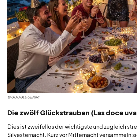
©
GOOGLE GEMINI
Die zwölf Glückstrauben (Las doce uvas
Dies ist zweifellos der wichtigste und zugleich st
Silvesternacht. Kurz vor Mitternacht versammeln s