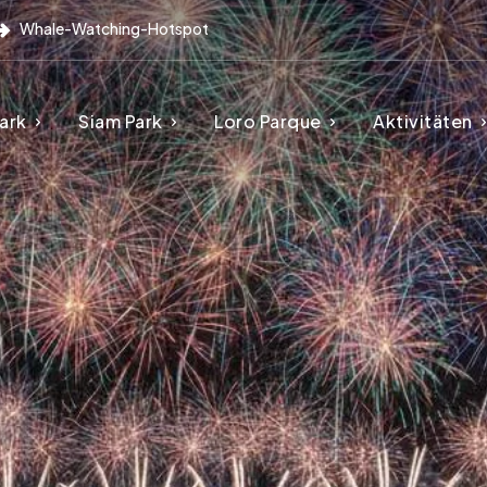
Whale-Watching-Hotspot
ark
Siam Park
Loro Parque
Aktivitäten