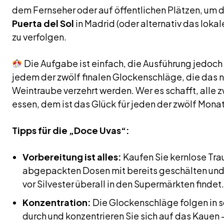
dem Fernseher oder auf öffentlichen Plätzen, um 
Puerta del Sol
in Madrid (oder alternativ das loka
zu verfolgen.
Die Aufgabe ist einfach, die Ausführung jedoch
jedem der zwölf finalen Glockenschläge, die das n
Weintraube verzehrt werden. Wer es schafft, alle z
essen, dem ist das Glück für jeden der zwölf Mona
Tipps für die „Doce Uvas“:
Vorbereitung ist alles:
Kaufen Sie kernlose Tra
abgepackten Dosen mit bereits geschälten und
vor Silvester überall in den Supermärkten findet.
Konzentration:
Die Glockenschläge folgen in s
durch und konzentrieren Sie sich auf das Kauen –