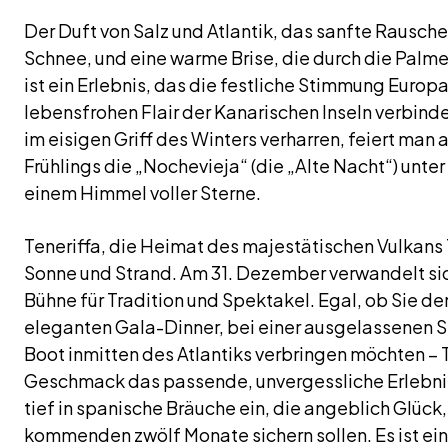
Der Duft von Salz und Atlantik, das sanfte Rausch
Schnee, und eine warme Brise, die durch die Palmen
ist ein Erlebnis, das die festliche Stimmung Euro
lebensfrohen Flair der Kanarischen Inseln verbind
im eisigen Griff des Winters verharren, feiert man 
Frühlings die „Nochevieja“ (die „Alte Nacht“) unt
einem Himmel voller Sterne.
Teneriffa, die Heimat des majestätischen Vulkans T
Sonne und Strand. Am 31. Dezember verwandelt sich
Bühne für Tradition und Spektakel. Egal, ob Sie d
eleganten Gala-Dinner, bei einer ausgelassenen 
Boot inmitten des Atlantiks verbringen möchten – T
Geschmack das passende, unvergessliche Erlebnis b
tief in spanische Bräuche ein, die angeblich Glück
kommenden zwölf Monate sichern sollen. Es ist ei