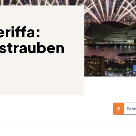
eriffa:
strauben
Fac