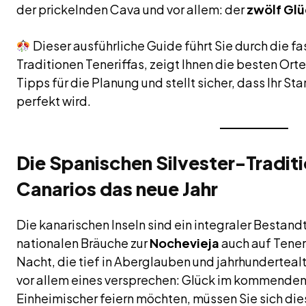
der prickelnden Cava und vor allem: der
zwölf Gl
Dieser ausführliche Guide führt Sie durch die fa
Traditionen Teneriffas, zeigt Ihnen die besten Orte
Tipps für die Planung und stellt sicher, dass Ihr Star
perfekt wird.
Die Spanischen Silvester-Traditi
Canarios das neue Jahr
Die kanarischen Inseln sind ein integraler Bestandt
nationalen Bräuche zur
Nochevieja
auch auf Teneri
Nacht, die tief in Aberglauben und jahrhundertealte
vor allem eines versprechen: Glück im kommenden 
Einheimischer feiern möchten, müssen Sie sich die