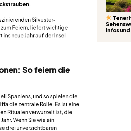
ückstrauben
.
Tenerif
szinierenden Silvester-
Sehenswü
 zum Feiern, liefert wichtige
Infos und
t ins neue Jahr auf der Insel
onen: So feiern die
eil Spaniens, und so spielen die
ffa die zentrale Rolle. Es ist eine
n Ritualen verwurzelt ist, die
Jahr. Wenn Sie wie ein
se drei unverzichtbaren