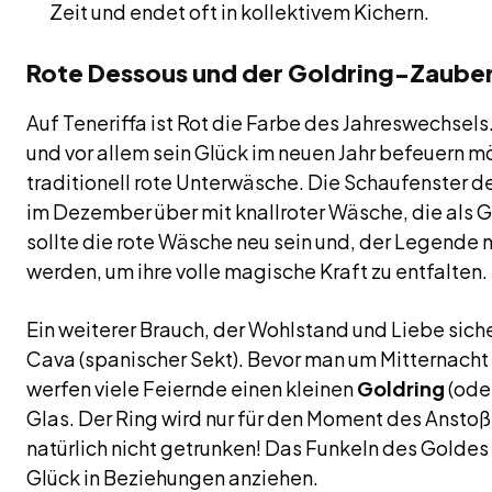
Zeit und endet oft in kollektivem Kichern.
Rote Dessous und der Goldring-Zaube
Auf Teneriffa ist Rot die Farbe des Jahreswechsels
und vor allem sein Glück im neuen Jahr befeuern mö
traditionell rote Unterwäsche. Die Schaufenster 
im Dezember über mit knallroter Wäsche, die als G
sollte die rote Wäsche neu sein und, der Legende
werden, um ihre volle magische Kraft zu entfalten.
Ein weiterer Brauch, der Wohlstand und Liebe siche
Cava (spanischer Sekt). Bevor man um Mitternacht 
werfen viele Feiernde einen kleinen
Goldring
(oder
Glas. Der Ring wird nur für den Moment des Ansto
natürlich nicht getrunken! Das Funkeln des Goldes s
Glück in Beziehungen anziehen.