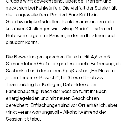
Gruppe wirft abwechselnd, jubelt bei Treffern und
neckt sich bei Fehlwürfen. Die Vielfalt der Spiele hält
die Langeweile fern: Probiert Eure Kräfte in
Geschwindigkeitsduellen, Punktesammlungen oder
kreativen Challenges wie „Viking Mode“. Darts und
Hufeisen sorgen für Pausen, in denen Ihr atmen und
plaudern könnt.
Die Bewertungen sprechen für sich: Mit 4,6 von 5
Sternen loben Gäste die professionelle Betreuung, die
Sauberkeit und den reinen Spaßfaktor. „Ein Muss für
jeden Tenerife-Besuch!“, heißt es oft – ob als
Teambuilding für Kollegen, Date-Idee oder
Familienausflug. Nach der Session fühlt Ihr Euch
energiegeladen und mit neuen Geschichten
bereichert. Erfrischungen sind vor Ort erhältlich, aber
trinkt verantwortungsvoll – Alkohol während der
Session ist tabu.