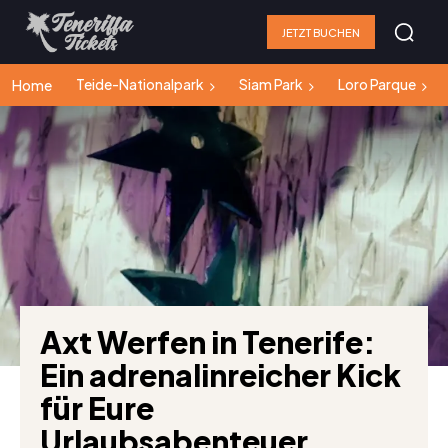
JETZT BUCHEN
Teide-Nationalpark
Siam Park
Loro Parque
Home
Axt Werfen in Tenerife:
Ein adrenalinreicher Kick
für Eure
Urlaubsabenteuer