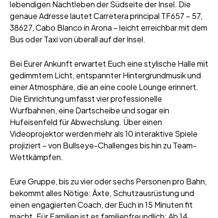
lebendigen Nachtleben der Südseite der Insel. Die
genaue Adresse lautet Carretera principal TF657 – 57,
38627, Cabo Blanco in Arona – leicht erreichbar mit dem
Bus oder Taxi von überall auf der Insel.
Bei Eurer Ankunft erwartet Euch eine stylische Halle mit
gedimmtem Licht, entspannter Hintergrundmusik und
einer Atmosphäre, die an eine coole Lounge erinnert.
Die Einrichtung umfasst vier professionelle
Wurfbahnen, eine Dartscheibe und sogar ein
Hufeisenfeld für Abwechslung. Über einen
Videoprojektor werden mehr als 10 interaktive Spiele
projiziert – von Bullseye-Challenges bis hin zu Team-
Wettkämpfen.
Eure Gruppe, bis zu vier oder sechs Personen pro Bahn,
bekommt alles Nötige: Äxte, Schutzausrüstung und
einen engagierten Coach, der Euch in 15 Minuten fit
macht. Für Familien ist es familienfreundlich: Ab 14