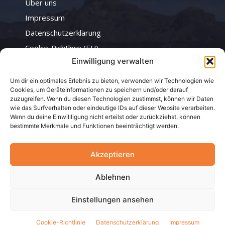
Über uns
Impressum
Datenschutzerklärung
Cookie-Richtlinie (EU)
Einwilligung verwalten
Infos
Um dir ein optimales Erlebnis zu bieten, verwenden wir Technologien wie
Cookies, um Geräteinformationen zu speichern und/oder darauf
zuzugreifen. Wenn du diesen Technologien zustimmst, können wir Daten
Fakten über die Insel
wie das Surfverhalten oder eindeutige IDs auf dieser Website verarbeiten.
Wenn du deine Einwillligung nicht erteilst oder zurückziehst, können
Vulkanische Wunderwelt
bestimmte Merkmale und Funktionen beeinträchtigt werden.
Whale-Watching-Hotspot
Akzeptieren
Ablehnen
Einstellungen ansehen
© Teneriffatickets.de. Zusammenfassung der besten Tickets für
Teneriffa.
Cookie-Richtlinie
Datenschutzerklärung
Impressum