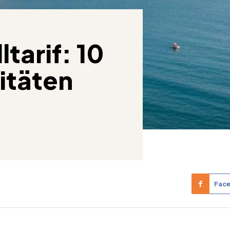
ltarif: 10
itäten
Fac