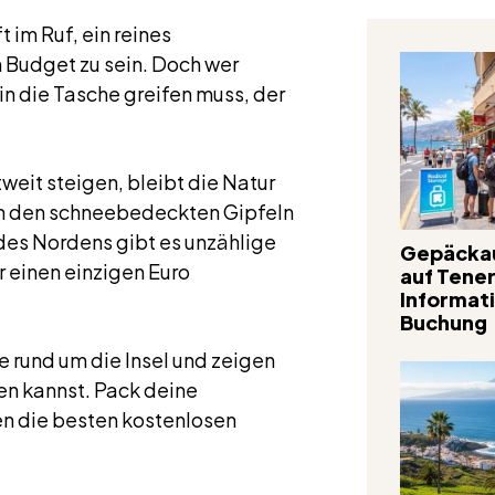
t im Ruf, ein reines
 Budget zu sein. Doch wer
 in die Tasche greifen muss, der
eit steigen, bleibt die Natur
 Von den schneebedeckten Gipfeln
des Nordens gibt es unzählige
Gepäcka
r einen einzigen Euro
auf Tener
Informat
Buchung
e rund um die Insel und zeigen
ren kannst. Pack deine
n die besten kostenlosen