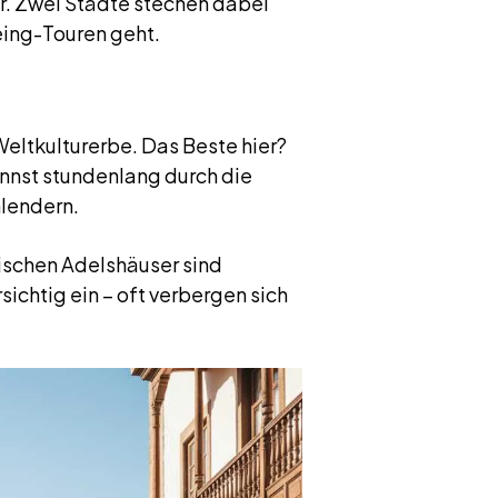
pur. Zwei Städte stechen dabei
eing-Touren geht.
tkulturerbe. Das Beste hier?
nnst stundenlang durch die
hlendern.
rischen Adelshäuser sind
sichtig ein – oft verbergen sich