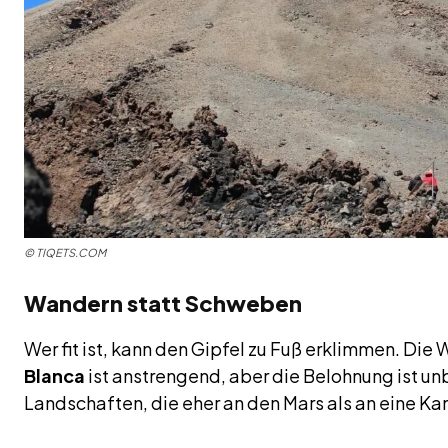
©
TIQETS.COM
Wandern statt Schweben
Wer fit ist, kann den Gipfel zu Fuß erklimmen. Di
Blanca
ist anstrengend, aber die Belohnung ist u
Landschaften, die eher an den Mars als an eine Kan