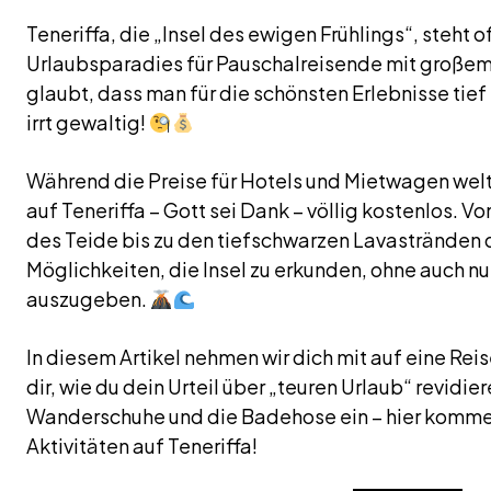
Teneriffa, die „Insel des ewigen Frühlings“, steht of
Urlaubsparadies für Pauschalreisende mit großem
glaubt, dass man für die schönsten Erlebnisse tief
irrt gewaltig!
Während die Preise für Hotels und Mietwagen weltw
auf Teneriffa – Gott sei Dank – völlig kostenlos.
des Teide bis zu den tiefschwarzen Lavastränden 
Möglichkeiten, die Insel zu erkunden, ohne auch nu
auszugeben.
In diesem Artikel nehmen wir dich mit auf eine Reis
dir, wie du dein Urteil über „teuren Urlaub“ revidie
Wanderschuhe und die Badehose ein – hier komme
Aktivitäten auf Teneriffa!