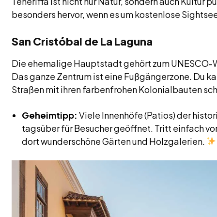
Teneriffa ist nicht nur Natur, sondern auch Kultur 
besonders hervor, wenn es um kostenlose Sightse
San Cristóbal de La Laguna
Die ehemalige Hauptstadt gehört zum UNESCO-Wel
Das ganze Zentrum ist eine Fußgängerzone. Du ka
Straßen mit ihren farbenfrohen Kolonialbauten sc
Geheimtipp:
Viele Innenhöfe (Patios) der histo
tagsüber für Besucher geöffnet. Tritt einfach vor
dort wunderschöne Gärten und Holzgalerien.