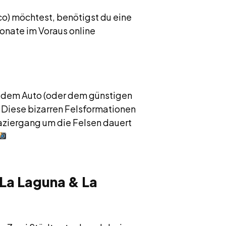
o) möchtest, benötigst du eine
onate im Voraus online
it dem Auto (oder dem günstigen
. Diese bizarren Felsformationen
paziergang um die Felsen dauert
 La Laguna & La