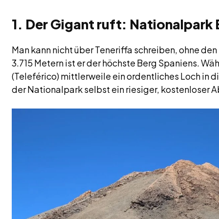
1. Der Gigant ruft: Nationalpark 
Man kann nicht über Teneriffa schreiben, ohne den
3.715 Metern ist er der höchste Berg Spaniens. Wä
(Teleférico) mittlerweile ein ordentliches Loch in d
der Nationalpark selbst ein riesiger, kostenloser 