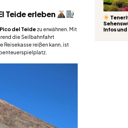
El Teide erleben
Tenerif
Sehenswü
Pico del Teide
zu erwähnen. Mit
Infos und
hrend die Seilbahnfahrt
ie Reisekasse reißen kann, ist
Abenteuerspielplatz.