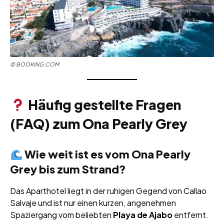
©
BOOKING.COM
Häufig gestellte Fragen
(FAQ) zum Ona Pearly Grey
Wie weit ist es vom Ona Pearly
Grey bis zum Strand?
Das Aparthotel liegt in der ruhigen Gegend von Callao
Salvaje und ist nur einen kurzen, angenehmen
Spaziergang vom beliebten
Playa de Ajabo
entfernt.