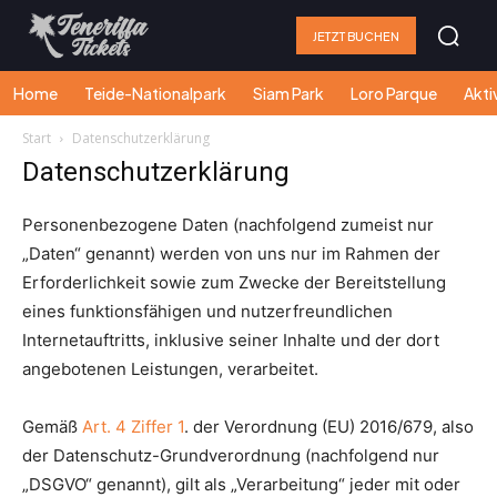
JETZT BUCHEN
Home
Teide-Nationalpark
Siam Park
Loro Parque
Akti
Start
Datenschutzerklärung
Datenschutzerklärung
Personenbezogene Daten (nachfolgend zumeist nur
„Daten“ genannt) werden von uns nur im Rahmen der
Erforderlichkeit sowie zum Zwecke der Bereitstellung
eines funktionsfähigen und nutzerfreundlichen
Internetauftritts, inklusive seiner Inhalte und der dort
angebotenen Leistungen, verarbeitet.
Gemäß
Art. 4 Ziffer 1
. der Verordnung (EU) 2016/679, also
der Datenschutz-Grundverordnung (nachfolgend nur
„DSGVO“ genannt), gilt als „Verarbeitung“ jeder mit oder