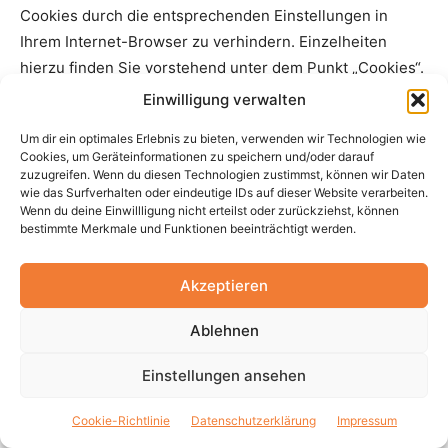
Cookies durch die entsprechenden Einstellungen in
Ihrem Internet-Browser zu verhindern. Einzelheiten
hierzu finden Sie vorstehend unter dem Punkt „Cookies“.
Einwilligung verwalten
Zudem erfolgt die Nutzung von Google Maps sowie der
Um dir ein optimales Erlebnis zu bieten, verwenden wir Technologien wie
über Google Maps erlangten Informationen nach
Cookies, um Geräteinformationen zu speichern und/oder darauf
den
Google-Nutzungsbedingungen
und
zuzugreifen. Wenn du diesen Technologien zustimmst, können wir Daten
wie das Surfverhalten oder eindeutige IDs auf dieser Website verarbeiten.
den
Geschäftsbedingungen für Google Maps
.
Wenn du deine Einwillligung nicht erteilst oder zurückziehst, können
bestimmte Merkmale und Funktionen beeinträchtigt werden.
Überdies bietet Google unter
Akzeptieren
https://adssettings.google.com/authenticated
Ablehnen
https://policies.google.com/privacy
Einstellungen ansehen
weitergehende Informationen an.
Cookie-Richtlinie
Datenschutzerklärung
Impressum