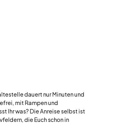
ltestelle dauert nur Minuten und
erefrei, mit Rampen und
 Ihr was? Die Anreise selbst ist
feldern, die Euch schon in