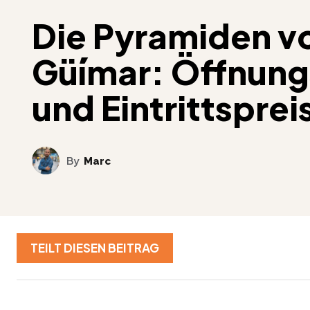
Die Pyramiden v
Güímar: Öffnung
und Eintrittsprei
By
Marc
TEILT DIESEN BEITRAG