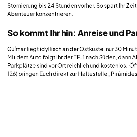
Stornierung bis 24 Stunden vorher. So spart Ihr Zei
Abenteuer konzentrieren.
So kommt Ihr hin: Anreise und Pa
Güímar liegt idyllisch an der Ostküste, nur 30 Min
Mit dem Auto folgt Ihr der TF-1 nach Süden, dann 
Parkplätze sind vor Ort reichlich und kostenlos. Öf
126) bringen Euch direkt zur Haltestelle „Pirámides