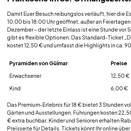
Damit Euer Besuch reibungslos verläuft, hier die Ess
10:00 bis 18:00 Uhr geöffnet, außer an Feiertagen 
Dezember – der letzte Einlass ist eine Stunde vor S
gibt es flexible Optionen: Das Standard-Ticket „
kostet 12,50 € und umfasst die Highlights in ca. 9
Pyramiden von Güímar
Preise
Erwachsener
12,50 €
Kind
6,00 €
Das Premium-Erlebnis für 18 € bietet 3 Stunden vo
Gärten und Ausstellungen. Führungen kosten 22,50
€ extra buchbar. Kinder und Senioren erhalten Raba
Preisseite für Details. Tickets könnt Ihr online über