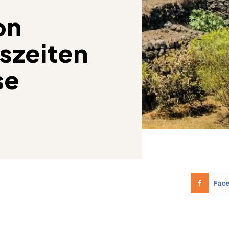
on
szeiten
se
Fac