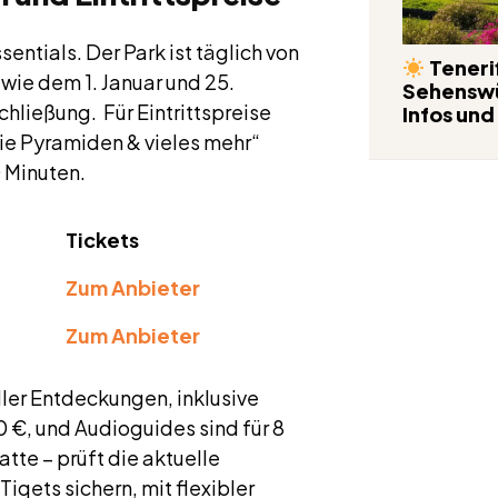
entials. Der Park ist täglich von
Tenerif
wie dem 1. Januar und 25.
Sehenswü
chließung. Für Eintrittspreise
Infos und
Die Pyramiden & vieles mehr“
0 Minuten.
Tickets
Zum Anbieter
Zum Anbieter
ller Entdeckungen, inklusive
 €, und Audioguides sind für 8
tte – prüft die aktuelle
 Tiqets sichern, mit flexibler