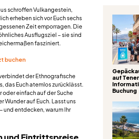
 aus schroffen Vulkangestein,
ich erheben sich vor Euch sechs
rgessenen Zeit emporragen. Die
hnliches Ausflugsziel – sie sind
eichermaßen fasziniert.
zt buchen
Gepäcka
verbindet der Ethnografische
auf Tener
Informat
s, das Euch atemlos zurücklässt.
Buchung
r oder einfach auf der Suche
er Wunder auf Euch. Lasst uns
 – und entdecken, warum Ihr
 und Eintrittspreise