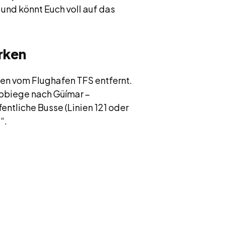
t und könnt Euch voll auf das
rken
uten vom Flughafen TFS entfernt.
Abbiege nach Güímar –
fentliche Busse (Linien 121 oder
“.