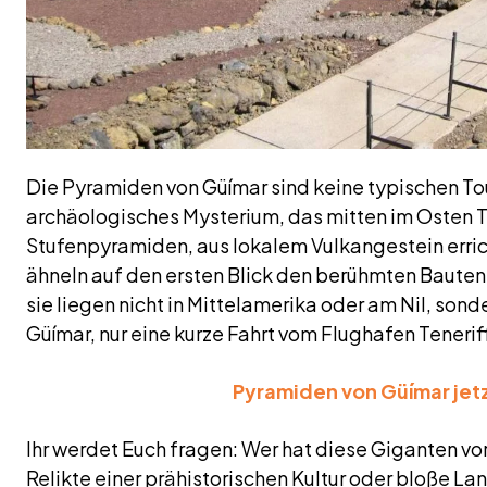
Die Pyramiden von Güímar sind keine typischen Tou
archäologisches Mysterium, das mitten im Osten Te
Stufenpyramiden, aus lokalem Vulkangestein errich
ähneln auf den ersten Blick den berühmten Baute
sie liegen nicht in Mittelamerika oder am Nil, so
Güímar, nur eine kurze Fahrt vom Flughafen Tenerif
Pyramiden von Güímar jet
Ihr werdet Euch fragen: Wer hat diese Giganten vo
Relikte einer prähistorischen Kultur oder bloße La