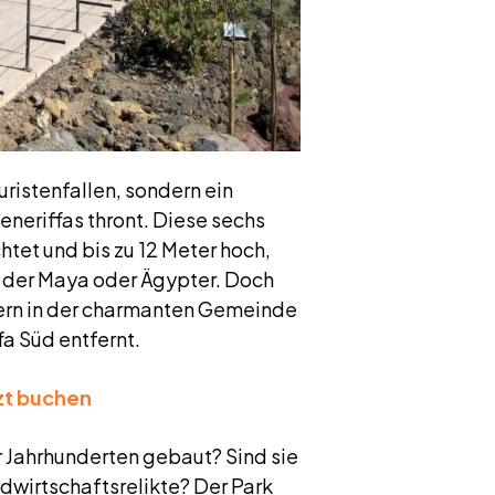
ristenfallen, sondern ein
neriffas thront. Diese sechs
tet und bis zu 12 Meter hoch,
n der Maya oder Ägypter. Doch
ndern in der charmanten Gemeinde
fa Süd entfernt.
zt buchen
r Jahrhunderten gebaut? Sind sie
ndwirtschaftsrelikte? Der Park