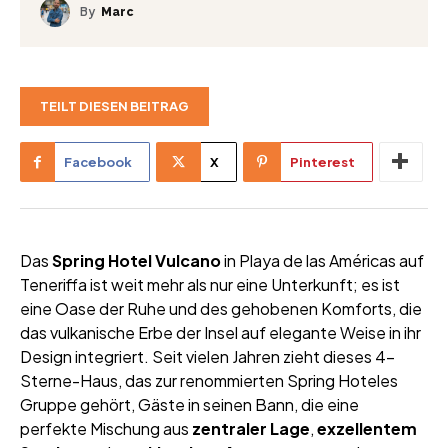
By
Marc
TEILT DIESEN BEITRAG
Facebook
X
Pinterest
Das
Spring Hotel Vulcano
in Playa de las Américas auf
Teneriffa ist weit mehr als nur eine Unterkunft; es ist
eine Oase der Ruhe und des gehobenen Komforts, die
das vulkanische Erbe der Insel auf elegante Weise in ihr
Design integriert. Seit vielen Jahren zieht dieses 4-
Sterne-Haus, das zur renommierten Spring Hoteles
Gruppe gehört, Gäste in seinen Bann, die eine
perfekte Mischung aus
zentraler Lage
,
exzellentem