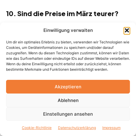
10. Sind die Preise im März teurer?
Abgesehen von der Osterwoche (falls diese in den
Einwilligung verwalten
März fällt) gilt der März als preislich attraktiv. Die Preise
für Flüge und Unterkünfte liegen meist unter denen der
Um dir ein optimales Erlebnis zu bieten, verwenden wir Technologien wie
Wintersaison (Dezember/Januar) und der
Cookies, um Geräteinformationen zu speichern und/oder darauf
zuzugreifen. Wenn du diesen Technologien zustimmst, können wir Daten
Sommermonate.
wie das Surfverhalten oder eindeutige IDs auf dieser Website verarbeiten.
Wenn du deine Einwillligung nicht erteilst oder zurückziehst, können
bestimmte Merkmale und Funktionen beeinträchtigt werden.
Akzeptieren
Ablehnen
Einstellungen ansehen
Cookie-Richtlinie
Datenschutzerklärung
Impressum