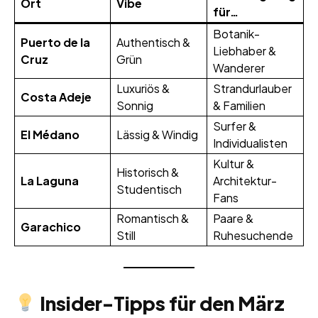
Ort
Vibe
für…
Botanik-
Puerto de la
Authentisch &
Liebhaber &
Cruz
Grün
Wanderer
Luxuriös &
Strandurlauber
Costa Adeje
Sonnig
& Familien
Surfer &
El Médano
Lässig & Windig
Individualisten
Kultur &
Historisch &
La Laguna
Architektur-
Studentisch
Fans
Romantisch &
Paare &
Garachico
Still
Ruhesuchende
Insider-Tipps für den März