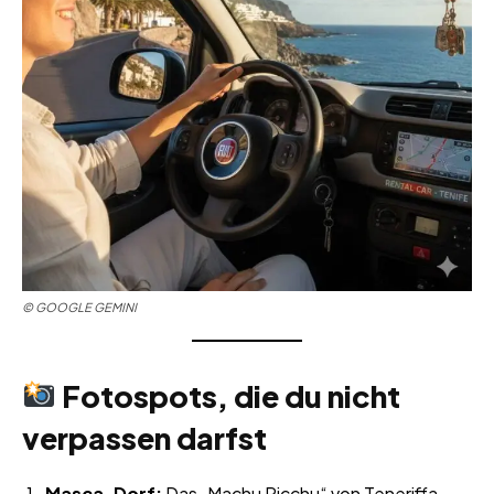
©
GOOGLE GEMINI
Fotospots, die du nicht
verpassen darfst
Masca-Dorf:
Das „Machu Picchu“ von Teneriffa.