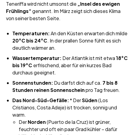
Teneriffa wird nicht umsonst die
„Insel des ewigen
Frühlings“
genannt. Im März zeigt sich dieses Klima
von seiner besten Seite.
Temperaturen:
An den Küsten erwarten dich milde
20°C bis 24°C
. In der prallen Sonne fühlt es sich
deutlich wärmer an.
Wassertemperatur:
Der Atlantik ist mit etwa
18°C
bis 19°C
erfrischend, aber für ein kurzes Bad
durchaus geeignet.
Sonnenstunden:
Du darfst dich auf ca.
7 bis 8
Stunden reinen Sonnenschein
pro Tag freuen.
Das Nord-Süd-Gefälle:
* Der
Süden
(Los
Cristianos, Costa Adeje) ist trocken, sonnig und
warm.
Der
Norden
(Puerto de la Cruz) ist grüner,
feuchter und oft ein paar Grad kühler – dafür