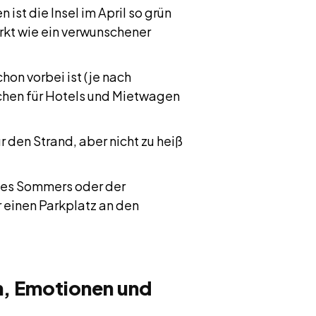
ist die Insel im April so grün
rkt wie ein verwunschener
hon vorbei ist (je nach
pchen für Hotels und Mietwagen
r den Strand, aber nicht zu heiß
des Sommers oder der
r einen Parkplatz an den
on, Emotionen und