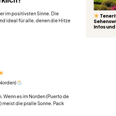
er im positivsten Sinne. Die
Tenerif
nd ideal für alle, denen die Hitze
Sehenswü
Infos und
 Norden)
n. Wenn es im Norden (Puerto de
) meist die pralle Sonne. Pack