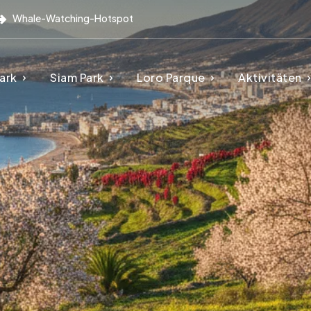
Whale-Watching-Hotspot
ark
Siam Park
Loro Parque
Aktivitäten