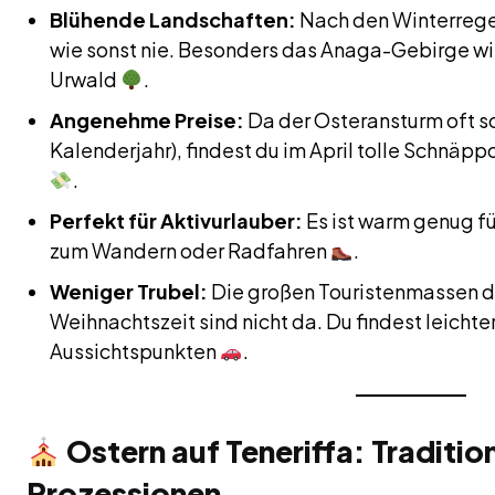
Blühende Landschaften:
Nach den Winterregen 
wie sonst nie. Besonders das Anaga-Gebirge wi
Urwald
.
Angenehme Preise:
Da der Osteransturm oft sc
Kalenderjahr), findest du im April tolle Schnäp
.
Perfekt für Aktivurlauber:
Es ist warm genug fü
zum Wandern oder Radfahren
.
Weniger Trubel:
Die großen Touristenmassen 
Weihnachtszeit sind nicht da. Du findest leichte
Aussichtspunkten
.
Ostern auf Teneriffa: Traditi
Prozessionen