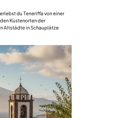
t, erlebst du Teneriffa von einer
 den Küstenorten der
en Altstädte in Schauplätze