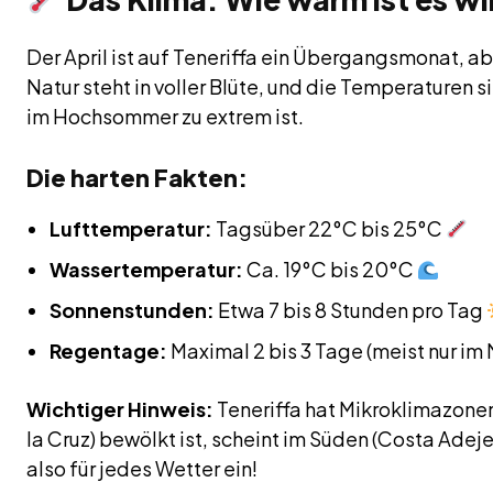
Der April ist auf Teneriffa ein Übergangsmonat, ab
Natur steht in voller Blüte, und die Temperaturen si
im Hochsommer zu extrem ist.
Die harten Fakten:
Lufttemperatur:
Tagsüber 22°C bis 25°C
Wassertemperatur:
Ca. 19°C bis 20°C
Sonnenstunden:
Etwa 7 bis 8 Stunden pro Tag
Regentage:
Maximal 2 bis 3 Tage (meist nur im
Wichtiger Hinweis:
Teneriffa hat Mikroklimazone
la Cruz) bewölkt ist, scheint im Süden (Costa Adeje
also für jedes Wetter ein!