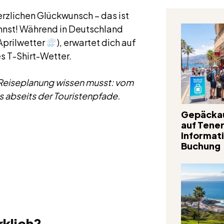
Herzlichen Glückwunsch – das ist
annst! Während in Deutschland
 Aprilwetter
), erwartet dich auf
es T-Shirt-Wetter.
ne Reiseplanung wissen musst: vom
s abseits der Touristenpfade.
Gepäcka
auf Tener
Informat
Buchung
rklich?