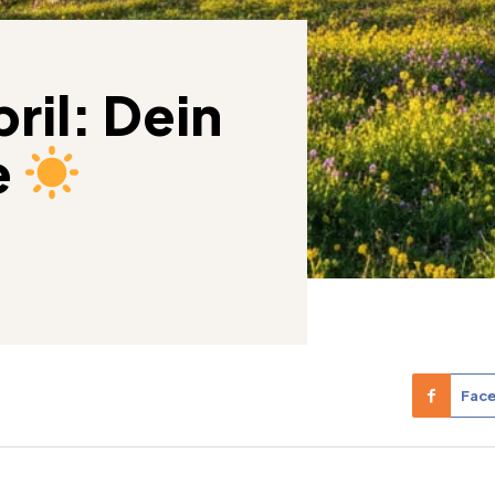
ril: Dein
e
Fac