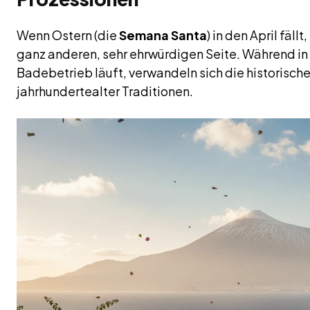
Wenn Ostern (die
Semana Santa
) in den April fäll
ganz anderen, sehr ehrwürdigen Seite. Während in
Badebetrieb läuft, verwandeln sich die historisch
jahrhundertealter Traditionen.