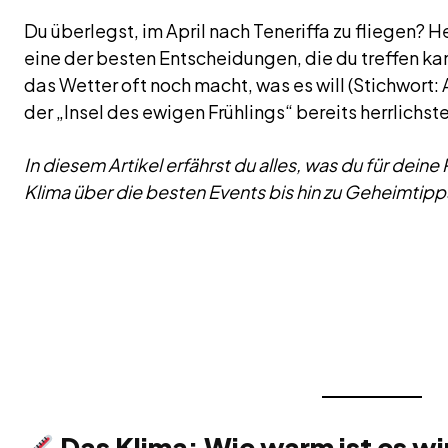
Du überlegst, im April nach Teneriffa zu fliegen? 
eine der besten Entscheidungen, die du treffen k
das Wetter oft noch macht, was es will (Stichwort:
der „Insel des ewigen Frühlings“ bereits herrlichst
In diesem Artikel erfährst du alles, was du für dei
Klima über die besten Events bis hin zu Geheimtipp
Das Klima: Wie warm ist es wi