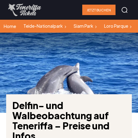
JETZT BUCHEN
Teide-Nationalpark
Siam Park
Loro Parque
Home
Delfin- und
Walbeobachtung auf
Teneriffa – Preise und
Infos