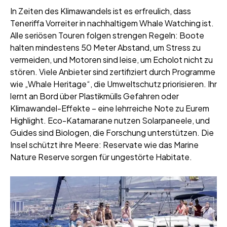
In Zeiten des Klimawandels ist es erfreulich, dass
Teneriffa Vorreiter in nachhaltigem Whale Watching ist.
Alle seriösen Touren folgen strengen Regeln: Boote
halten mindestens 50 Meter Abstand, um Stress zu
vermeiden, und Motoren sind leise, um Echolot nicht zu
stören. Viele Anbieter sind zertifiziert durch Programme
wie „Whale Heritage“, die Umweltschutz priorisieren. Ihr
lernt an Bord über Plastikmülls Gefahren oder
Klimawandel-Effekte – eine lehrreiche Note zu Eurem
Highlight. Eco-Katamarane nutzen Solarpaneele, und
Guides sind Biologen, die Forschung unterstützen. Die
Insel schützt ihre Meere: Reservate wie das Marine
Nature Reserve sorgen für ungestörte Habitate.