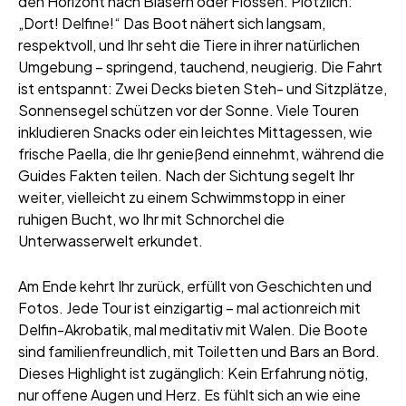
den Horizont nach Blasern oder Flossen. Plötzlich:
„Dort! Delfine!“ Das Boot nähert sich langsam,
respektvoll, und Ihr seht die Tiere in ihrer natürlichen
Umgebung – springend, tauchend, neugierig. Die Fahrt
ist entspannt: Zwei Decks bieten Steh- und Sitzplätze,
Sonnensegel schützen vor der Sonne. Viele Touren
inkludieren Snacks oder ein leichtes Mittagessen, wie
frische Paella, die Ihr genießend einnehmt, während die
Guides Fakten teilen. Nach der Sichtung segelt Ihr
weiter, vielleicht zu einem Schwimmstopp in einer
ruhigen Bucht, wo Ihr mit Schnorchel die
Unterwasserwelt erkundet.
Am Ende kehrt Ihr zurück, erfüllt von Geschichten und
Fotos. Jede Tour ist einzigartig – mal actionreich mit
Delfin-Akrobatik, mal meditativ mit Walen. Die Boote
sind familienfreundlich, mit Toiletten und Bars an Bord.
Dieses Highlight ist zugänglich: Kein Erfahrung nötig,
nur offene Augen und Herz. Es fühlt sich an wie eine