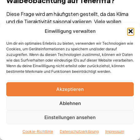
Walbeobachtung auf Teneriffa?
Diese Frage wird am häufigsten gestellt, da das Klima
und die Tieraktivität saisonal variieren. Viele wollen
wissen, ob es ein „Peak“-Fenster gibt, um die Chancen
Einwilligung verwalten
zu maximieren.
Um dir ein optimales Erlebnis zu bieten, verwenden wir Technologien wie
Cookies, um Geräteinformationen zu speichern und/oder darauf
Welche Wal- und Delfinarten kann
zuzugreifen. Wenn du diesen Technologien zustimmst, können wir Daten
wie das Surfverhalten oder eindeutige IDs auf dieser Website verarbeiten.
man auf Teneriffa beobachten?
Wenn du deine Einwillligung nicht erteilst oder zurückziehst, können
bestimmte Merkmale und Funktionen beeinträchtigt werden.
Reisende sind neugierig auf die Vielfalt – von
residenten Arten wie Grindwalen bis zu selteneren
Akzeptieren
Gästen wie Orcas. Das hilft bei der Planung und
Erwartungshaltung.
Ablehnen
Ist die Sichtung von Walen und
Einstellungen ansehen
Delfinen garantiert?
Cookie-Richtlinie
Datenschutzerklärung
Impressum
Aufgrund der Wildtiere-Natur ist das eine