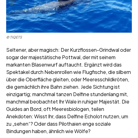
© TIQETS
Seltener, aber magisch: Der Kurzflossen-Grindwal oder
sogar der majestätische Pottwal, der mit seinem
markanten Blasenwurf auftaucht. Ergänzt wird das
Spektakel durch Nebenrollen wie Flugfische, die silbern
über die Oberfläche gleiten, oder Meeresschildkröten,
die gemächlich ihre Bahn ziehen. Jede Sichtung ist
einzigartig; manchmal tanzen Delfine stundenlang mit,
manchmal beobachtet Ihr Wale in ruhiger Majestät. Die
Guides an Bord, oft Meeresbiologen, teilen
Anekdoten: Wisst Ihr, dass Delfine Echolot nutzen, um
zu „sehen“? Oder dass Pilothaien enge soziale
Bindungen haben, ähnlich wie Wölfe?