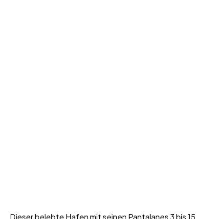
Dieser belebte Hafen mit seinen Pantalanes 3 bis 15