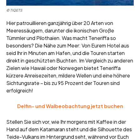
© TIQETS
Hier patrouillieren ganzjährig über 20 Arten von
Meeressäugern, darunter die ikonischen Große
Tümmler und Pilothaien. Was macht Teneriffa so
besonders? Die Nähe zum Meer: Von Eurem Hotel aus
seid Ihr in Minuten am Hafen, und die Touren starten
direkt in geschützten Buchten. Im Vergleich zu anderen
Zielen wie Hawaii oder Norwegen bietet Teneriffa
kürzere Anreisezeiten, mildere Wellen und eine höhere
Sichtungsrate – bis zu 95 Prozent der Touren sind
erfolgreich!
Delfin- und Walbeobachtung jetzt buchen
Stellen Sie sich vor, wie Ihr morgens mit Kaffee in der
Hand auf dem Katamaran steht und die Silhouette des
Teide-Vulkans im Hintergrund seht, während vor Euch