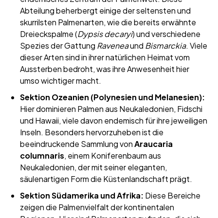
Abteilung beherbergt einige der seltensten und
skurrilsten Palmenarten, wie die bereits erwähnte
Dreieckspalme (
Dypsis decaryi
) und verschiedene
Spezies der Gattung
Ravenea
und
Bismarckia
. Viele
dieser Arten sind in ihrer natürlichen Heimat vom
Aussterben bedroht, was ihre Anwesenheit hier
umso wichtiger macht.
Sektion Ozeanien (Polynesien und Melanesien):
Hier dominieren Palmen aus Neukaledonien, Fidschi
und Hawaii, viele davon endemisch für ihre jeweiligen
Inseln. Besonders hervorzuheben ist die
beeindruckende Sammlung von
Araucaria
columnaris
, einem Koniferenbaum aus
Neukaledonien, der mit seiner eleganten,
säulenartigen Form die Küstenlandschaft prägt.
Sektion Südamerika und Afrika:
Diese Bereiche
zeigen die Palmenvielfalt der kontinentalen