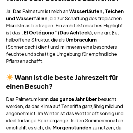
Ja. Das Palmetum ist reich an
Wasserläufen, Teichen
und Wasserfällen
, die zur Schaffung des tropischen
Mikroklimas beitragen. Ein architektonisches Highlight
ist das
„El Octógono“ (Das Achteck)
, eine große,
halboffene Struktur, die als
Umbraculum
(Sonnendach) dient und im Inneren eine besonders
feuchte und schattige Umgebung für empfindliche
Pflanzen schafft.
Wann ist die beste Jahreszeit für
einen Besuch?
Das Palmetum kann
das ganze Jahr über
besucht
werden, da das Klima auf Teneriffa ganzjährig mild und
angenehm ist. Im Winter ist das Wetter oft sonnig und
ideal für lange Spaziergänge. In den Sommermonaten
empfiehlt es sich, die
Morgenstunden
zu nutzen, da