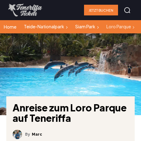
JETZT BUCHEN
Teide-Nationalpark
Siam Park
Loro Parque
Home
Anreise zum Loro Parque
auf Teneriffa
By
Marc