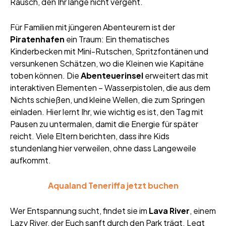
Rausch, den Ihr lange nicht vergeht.
Für Familien mit jüngeren Abenteurern ist der
Piratenhafen
ein Traum: Ein thematisches
Kinderbecken mit Mini-Rutschen, Spritzfontänen und
versunkenen Schätzen, wo die Kleinen wie Kapitäne
toben können. Die
Abenteuerinsel
erweitert das mit
interaktiven Elementen – Wasserpistolen, die aus dem
Nichts schießen, und kleine Wellen, die zum Springen
einladen. Hier lernt Ihr, wie wichtig es ist, den Tag mit
Pausen zu untermalen, damit die Energie für später
reicht. Viele Eltern berichten, dass ihre Kids
stundenlang hier verweilen, ohne dass Langeweile
aufkommt.
Aqualand Teneriffa jetzt buchen
Wer Entspannung sucht, findet sie im
Lava River
, einem
Lazy River, der Euch sanft durch den Park trägt. Legt