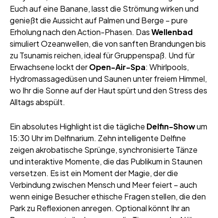
Euch auf eine Banane, lasst die Strömung wirken und
genießt die Aussicht auf Palmen und Berge – pure
Erholung nach den Action-Phasen. Das
Wellenbad
simuliert Ozeanwellen, die von sanften Brandungen bis
zu Tsunamis reichen, ideal für Gruppenspaß. Und für
Erwachsene lockt der
Open-Air-Spa
: Whirlpools,
Hydromassagedüsen und Saunen unter freiem Himmel,
wo Ihr die Sonne auf der Haut spürt und den Stress des
Alltags abspült.
Ein absolutes Highlight ist die tägliche
Delfin-Show
um
15:30 Uhr im Delfinarium. Zehn intelligente Delfine
zeigen akrobatische Sprünge, synchronisierte Tänze
und interaktive Momente, die das Publikum in Staunen
versetzen. Es ist ein Moment der Magie, der die
Verbindung zwischen Mensch und Meer feiert – auch
wenn einige Besucher ethische Fragen stellen, die den
Park zu Reflexionen anregen. Optional könnt Ihr an