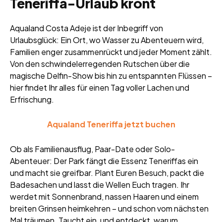
Teneriffa-Urlaub krönt
Aqualand Costa Adeje ist der Inbegriff von
Urlaubsglück: Ein Ort, wo Wasser zu Abenteuern wird,
Familien enger zusammenrückt und jeder Moment zählt.
Von den schwindelerregenden Rutschen über die
magische Delfin-Show bis hin zu entspannten Flüssen –
hier findet Ihr alles für einen Tag voller Lachen und
Erfrischung.
Aqualand Teneriffa jetzt buchen
Ob als Familienausflug, Paar-Date oder Solo-
Abenteuer: Der Park fängt die Essenz Teneriffas ein
und macht sie greifbar. Plant Euren Besuch, packt die
Badesachen und lasst die Wellen Euch tragen. Ihr
werdet mit Sonnenbrand, nassen Haaren und einem
breiten Grinsen heimkehren – und schon vom nächsten
Mal träumen. Taucht ein, und entdeckt, warum