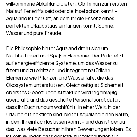
willkommene Abkühlung bieten. Ob Ihr nun zum ersten
Mal auf Teneriffa seid oder die Insel schon kennt –
Aqualand ist der Ort, an dem Ihr die Essenz eines
perfekten Urlaubstags einfangen könnt: Sonne,
Wasser und pure Freude.
Die Philosophie hinter Aqualand dreht sich um
Nachhaltigkeit und Spaß in Harmonie. Der Park setzt
auf energieeffiziente Systeme, um das Wasser zu
filtern und zu erhitzen, und integriert natürliche
Elemente wie Pflanzen und Wasserfälle, die das
Ökosystem unterstützen. Gleichzeitig ist Sicherheit
oberstes Gebot: Jede Attraktion wird regelmäßig
überprüft, und das geschulte Personal sorgt dafür,
dass Ihr Euch rundum wohlfühlt. In einer Welt, in der
Urlaube oft hektisch sind, bietet Aqualand einen Raum,
in dem Ihr einfach loslassen könnt – und das ist genau
das, was viele Besucher in ihren Bewertungen loben. Es
ist kein Wunder, dass der Park Auszeichnungen für