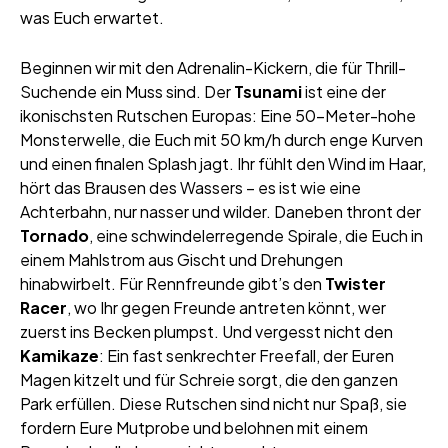
was Euch erwartet.
Beginnen wir mit den Adrenalin-Kickern, die für Thrill-
Suchende ein Muss sind. Der
Tsunami
ist eine der
ikonischsten Rutschen Europas: Eine 50-Meter-hohe
Monsterwelle, die Euch mit 50 km/h durch enge Kurven
und einen finalen Splash jagt. Ihr fühlt den Wind im Haar,
hört das Brausen des Wassers – es ist wie eine
Achterbahn, nur nasser und wilder. Daneben thront der
Tornado
, eine schwindelerregende Spirale, die Euch in
einem Mahlstrom aus Gischt und Drehungen
hinabwirbelt. Für Rennfreunde gibt’s den
Twister
Racer
, wo Ihr gegen Freunde antreten könnt, wer
zuerst ins Becken plumpst. Und vergesst nicht den
Kamikaze
: Ein fast senkrechter Freefall, der Euren
Magen kitzelt und für Schreie sorgt, die den ganzen
Park erfüllen. Diese Rutschen sind nicht nur Spaß, sie
fordern Eure Mutprobe und belohnen mit einem