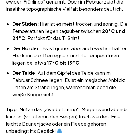
ewigen Frühlings“ genannt. Doch im Februar zeigt die
Insel ihre topographische Vielfalt besonders deutlich.
Der Süden:
Hier ist es meist trocken und sonnig. Die
Temperaturen liegen tagsüber zwischen
20°C und
24°C
. Perfekt für das T-Shirt!
Der Norden:
Es ist grüner, aber auch wechselhafter.
Hier kann es öfter regnen, und die Temperaturen
liegen bei etwa
17°C bis 19°C
.
Der Teide:
Auf dem Gipfel des Teide kann im
Februar Schnee liegen! Es ist ein magischer Anblick:
Unten am Strand liegen, während man oben die
weiße Kuppe sieht.
Tipp:
Nutze das „Zwiebelprinzip“. Morgens und abends
kann es (vor allem in den Bergen) frisch werden. Eine
leichte Daunenjacke oder ein Fleece gehören
unbedingt ins Gepäck!