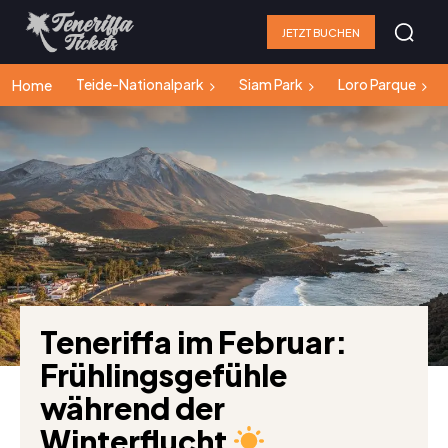
JETZT BUCHEN
Teide-Nationalpark
Siam Park
Loro Parque
Home
Teneriffa im Februar:
Frühlingsgefühle
während der
Winterflucht