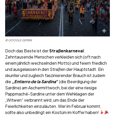
© GOOGLE GEMINI
Doch das Beste ist der
Straßenkarneval
:
Zehntausende Menschen verkleiden sich (oft nach
einem jährlich wechselnden Motto) und feiern friedlich
und ausgelassen in den Straßen der Hauptstadt. Ein
skurriler und zugleich faszinierender Brauch ist zudem
die
„
Entierro de la Sardina
“
(die Beerdigung der
Sardine) am Aschermittwoch, bei der eine riesige
Pappmaché-Sardine unter dem Wehklagen der
„Witwen“ verbrannt wird, um das Ende der
Feierlichkeiten einzuläuten. Wer im Februar kommt,
sollte also unbedingt ein Kostüm im Koffer haben!