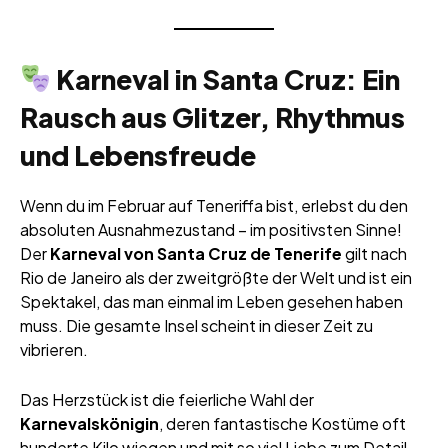
Karneval in Santa Cruz: Ein
Rausch aus Glitzer, Rhythmus
und Lebensfreude
Wenn du im Februar auf Teneriffa bist, erlebst du den
absoluten Ausnahmezustand – im positivsten Sinne!
Der
Karneval von Santa Cruz de Tenerife
gilt nach
Rio de Janeiro als der zweitgrößte der Welt und ist ein
Spektakel, das man einmal im Leben gesehen haben
muss. Die gesamte Insel scheint in dieser Zeit zu
vibrieren.
Das Herzstück ist die feierliche Wahl der
Karnevalskönigin
, deren fantastische Kostüme oft
hunderte Kilo wiegen und mit so viel Liebe zum Detail